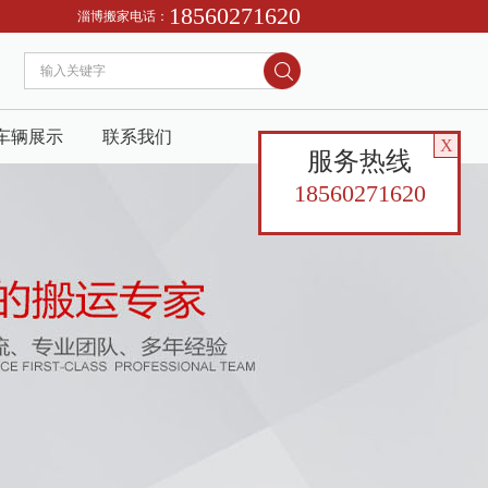
18560271620
淄博搬家公司请到喜达搬家，电话13280689970
淄博搬家电话：
车辆展示
联系我们
X
服务热线
18560271620